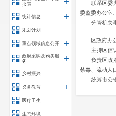
联系区委
报表
委监委办公室
统计信息
分管机关
规划计划
区政府办
重点领域信息公开
主持区信
政府采购及购买服
负责区政
务
禁毒
、流动人
乡村振兴
统筹
市公
义务教育
工作及有关事
联系
区委
医疗卫生
治区办。协助
生态环境