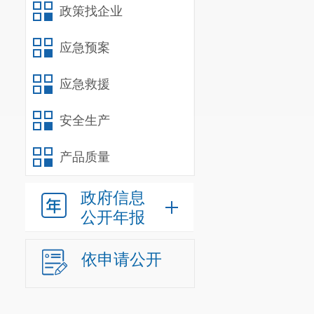
市投资集团有
政策找企业
发展有限公司
应急预案
分管督查
完成领导
应急救援
安全生产
区政府办
负责区政
产品质量
绩效管理、目
政府信息
员、后勤保障
公开年报
统筹
区民
依申请公开
务局
（
区滇池
明南站地区综