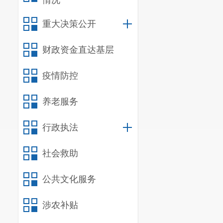
情况
归口单位的目
重大决策公开
府办公室全面
财政资金直达基层
负责
区政府办
统筹
区发
疫情防控
区科学技术和
养老服务
资源社会保障
行政执法
函办理、工作
联系数字
社会救助
区委组织部、
公共文化服务
联（区总商会
涉农补贴
局、移动呈贡