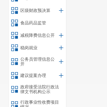
分管
热线
区级财政预决算
完成领导
食品药品监管
区政府办
减税降费信息公开
主持区
政
协助区政
稳岗就业
完成领导
公务员管理信息公
开
建议提案办理
区政府办
政府接受法院行政法
负责区
人
律文书机构公示
区
人民
政府主
行政事业性收费项目
人民
政府办理