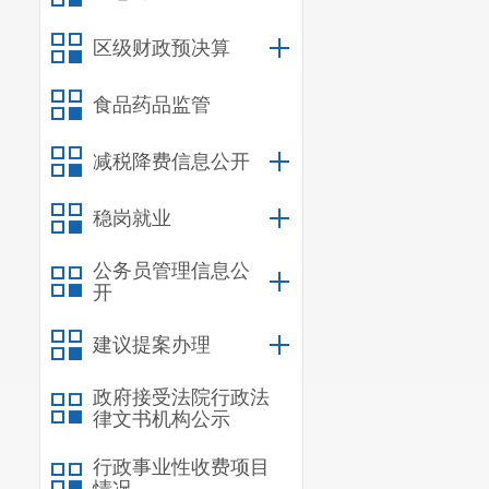
法规的规定执行
区级财政预决算
二、主要任
食品药品监管
（一）建设
部门要基于本省
减税降费信息公开
统，相关数据实
稳岗就业
要建设企业迁移
公务员管理信息公
记信息同步采集
开
能。要通过迁移
建议提案办理
事地点等信息，
政府接受法院行政法
（二）简化
律文书机构公示
登记整合为企业
行政事业性收费项目