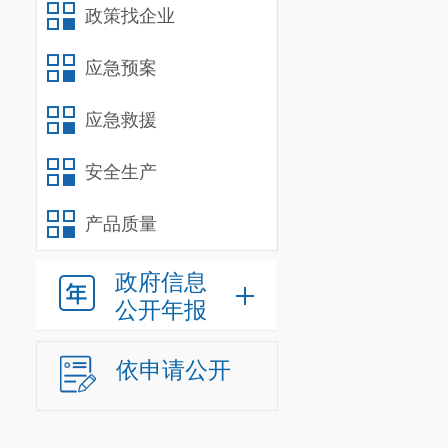
寄方式传递，无
政策找企业
一”相关数据应同
应急预案
报的一次性便捷
应急救援
（四）优化
前可自主查询是
安全生产
住所（经营场所
产品质量
以迁出并在迁入
政府信息
结事项的企业，
公开年报
（五）便利
推送至住房公积
依申请公开
积金管理中心，
迁出地住房公积