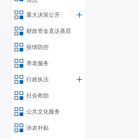
情况
提交迁入和变更
重大决策公开
（以下简称《准
函》也不再向企
财政资金直达基层
案移交迁入地登
疫情防控
更登记，再移交
养老服务
律、行政法规规
程。
行政执法
（三）推动
社会救助
输系统已建设完成
公共文化服务
范进一步提升数
涉农补贴
的在线传递和企