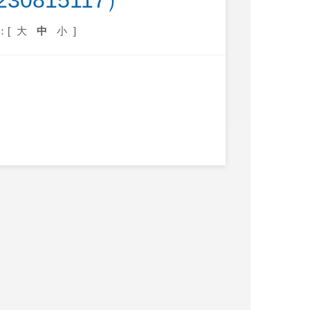
30815117）
：[
大
中
小
]