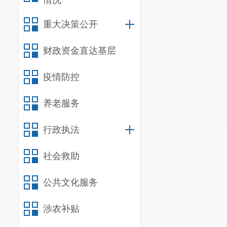
情况
22
23
重大决策公开
24
25
财政资金直达基层
26
疫情防控
27
昆
养老服务
28
昆
行政执法
29
社会救助
30
31
公共文化服务
32
33
涉农补贴
34