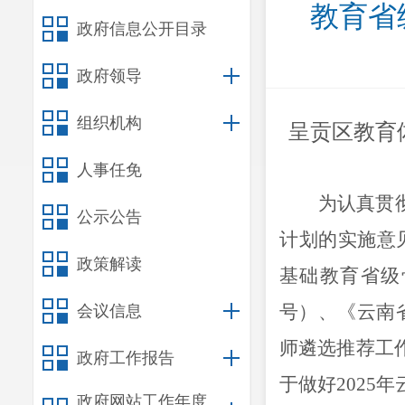
教育省
政府信息公开目录
政府领导
组织机构
呈贡区教育
人事任免
为认真贯
公示公告
计划的实施意
政策解读
基础教育省级
号）
、
《
云南
会议信息
师遴选推荐工
政府工作报告
于做好
2025
年
政府网站工作年度