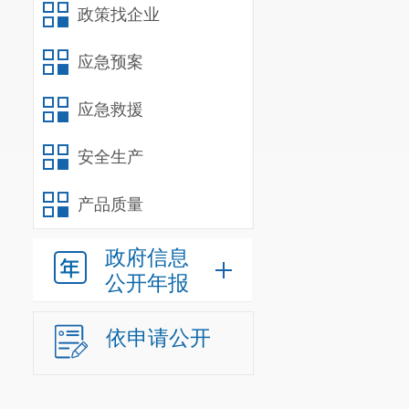
政策找企业
35
36
应急预案
37
昆
应急救援
38
安全生产
39
40
产品质量
41
42
政府信息
公开年报
43
依申请公开
44
公示日期