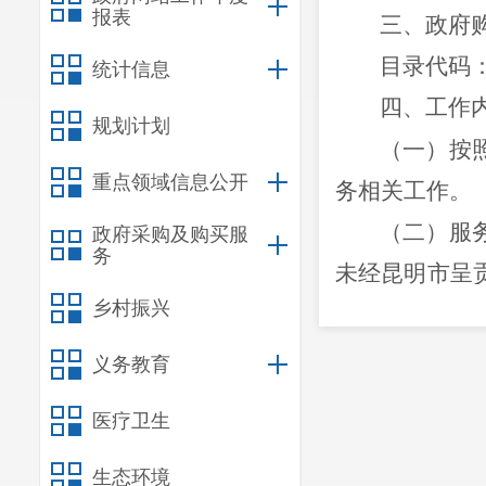
报表
三、政府
目录代码
统计信息
四、工作
规划计划
（一）
按
重点领域信息公开
务
相关工作
。
（二）服
政府采购及购买服
务
未经昆明市呈
乡村振兴
定的情形除外
五、承接
义务教育
承接主体
医疗卫生
1.
依法登
2.
具备提
生态环境