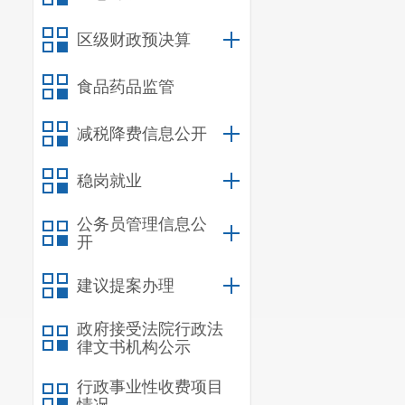
术能力
，并具
区级财政预决算
3
.
在参与
食品药品监管
4
.
参与人
六、服务
减税降费信息公开
自合同签
稳岗就业
七、购买
公务员管理信息公
采购方式
开
的方式
选取
技
建议提案办理
八、公告
政府接受法院行政法
自本公告
律文书机构公示
九、
比选
行政事业性收费项目