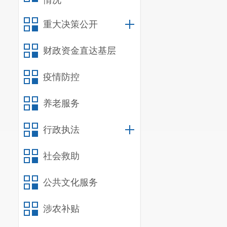
情况
比选
文件
价格则为报价
重大决策公开
的营业执照、
财政资金直达基层
盖单位公章并
疫情防控
十、
比选
递交
比选
养老服务
地点为
昆明市
行政执法
达的或者未送
社会救助
交电子版
）
十一、
联
公共文化服务
采购人：
涉农补贴
地址：
昆