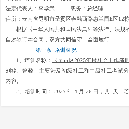
法定代表人：
李学武
职务：
总经理
住所：云南省昆明市呈贡区春融西路惠兰园
E
区
12
根据《中华人民共和国民法典》等法律、法规
自愿签订本合同，双方共同信守，全面履行。
第一条
培训
概况
1
、
培训
名称：
《呈贡区
2025
年度社会工作者
刘婷、曾黎
。
主要涉及
初级社工和中级社工考试分
内容。
2
、
培训
时间：
2025
年
4
月
26
日
，共
1
天。
间前
3
日调整培训时间，变更通知自送达乙方即生效
3
、培训人
数：
初级班
340
人、中级班
150
人
。
第二条
培训地点
：
呈贡内