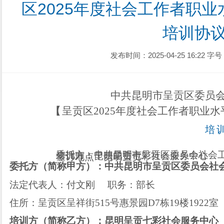
区2025年度社会工作者职业
培训协
发布时间：2025-04-25 16:22
字号
中共昆明市呈贡区
委员
呈贡区
2025
年度社会工作者职业水
【
培
委托方：
中共昆明市呈贡区委员会社会
培训方：
昆明呈贡七彩社会服务中心
签订地点：
昆明呈贡
委托方（简称甲方）：
中共昆明市呈贡区委员会社
法定代表人：
付文刚
职务：
部长
住所：
呈贡区呈祥街
515
号惠景园
D7
栋
19
楼
1922
室
培训方（简称乙方）：
昆明呈贡七彩社会服务中心