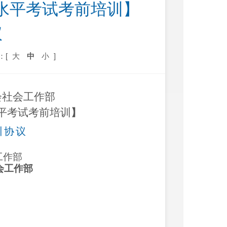
水平考试考前培训】  
议
：[
大
中
小
]
会
社会工作部
平考试考前培训
】
训协议
工作部
会工作部