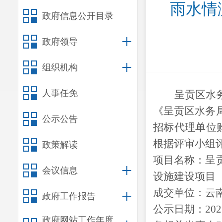
雨水情
政府信息公开目录
政府领导
组织机构
人事任免
呈贡区水
《
呈贡区水务
公示公告
招标代理单位
根据评审小组
政策解读
项目名称：
呈
会议信息
设施建设
项目
成交单位：
云
政府工作报告
公示日期：
20
政府网站工作年度