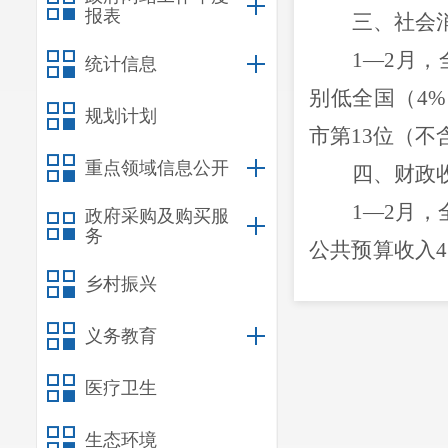
报表
三
、
社会
1
—
2
月
，
统计信息
别
低
全国（
4
%
规划计划
市第
1
3
位（不
重点领域信息公开
四
、财政
1
—
2
月
，
政府采购及购买服
务
公共预算收入
4
乡村振兴
1.24
%
。
全区
义务教育
医疗卫生
生态环境