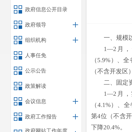
政府信息公开目录
政府领导
一
、
规模
组织机构
1
—
2
月，
人事任免
（
5.9%
）、全
公示公告
（不含开发区
二
、
固定
政策解读
1
—
2
月
，
会议信息
（
4.1%
）、全
第
4
位（不含
政府工作报告
下降
20.4%
。
政府网站工作年度