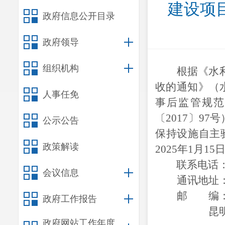
建设项
政府信息公开目录
政府领导
组织机构
根据《水
收的通知》（
人事任免
事后监管规范
〔2017〕97
公示公告
保持设施自主
政策解读
202
5
年
1
月
15
联系电话
会议信息
通讯地址
邮 编
政府工作报告
昆
政府网站工作年度