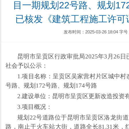
目一期规划22号路、规划17
已核发《建筑工程施工许可
发布时间：2025-03-26 18:04
字号
昆明市呈贡区行政审批局
202
5
年
3
月
26
日
社会予以公示：
1.
项目名称：
呈贡区吴家营村片区城中村
号路、规划172号路、规划174号路
2.
建设单位：
昆明市呈贡区更新改造投资
3.
项目概况
：
规划
22号道路位于昆明市呈贡区洛龙街道
路，南止于火车站大街，道路全长81.31米，