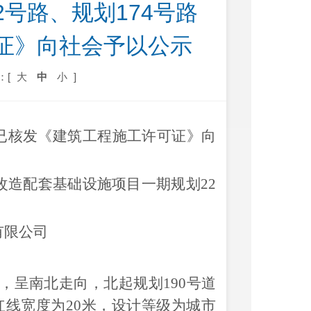
2号路、规划174号路
证》向社会予以公示
：[
大
中
小
]
已核发《建筑工程施工许可证》
向
改造配套基础设施项目一期规划
22
有限公司
，呈南北走向，北起规划190号道
红线宽度为20米，设计等级为城市