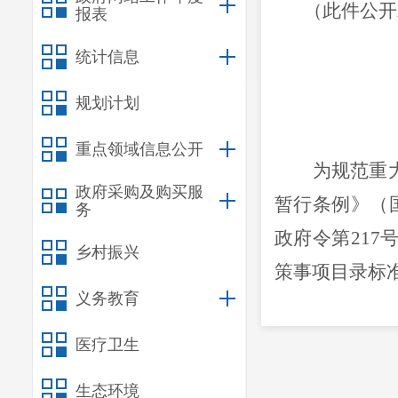
（此件公开
报表
统计信息
规划计划
重点领域信息公开
为规范重
政府采购及购买服
暂行条例》（
务
政府令第
217
乡村振兴
策事项目录标
义务教育
一、编制
医疗卫生
（一）坚
（
二
）符
生态环境