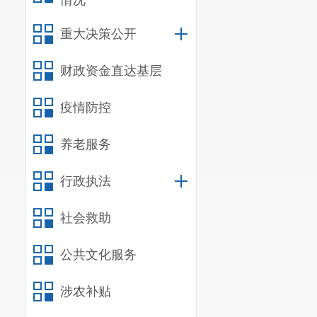
情况
交通管理、城
重大决策公开
面的重大政策
财政资金直达基层
3.
制定或
及专营商品、
疫情防控
4.
为保护
养老服务
长期限制性措
行政执法
（三）制
公共政策和措
社会救助
1.
重要自
公共文化服务
2.
重要文
涉农补贴
统民居、风景