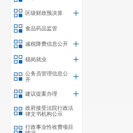
（
三
）结
区级财政预决算
二、重大
食品药品监管
（一）涉
1.
编制或
减税降费信息公开
2.
国土空
稳岗就业
3.
需
区
人
公务员管理信息公
（二）制
开
重大公共政策
建议提案办理
1.
制定或
政府接受法院行政法
会救助、养老
律文书机构公示
施；
行政事业性收费项目
2.
制定或