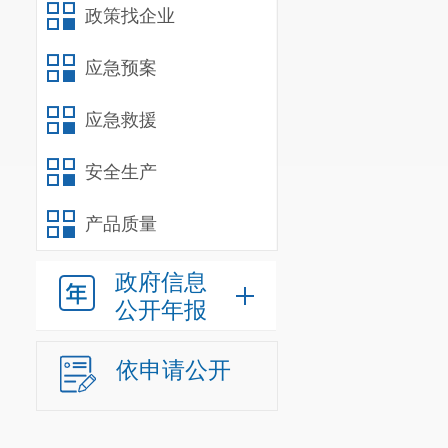
馆、文化馆、
政策找企业
藏的各类重要
应急预案
（四）重
1.
政府投
应急救援
2.
需经政
安全生产
（五）重
产品质量
所列情形
三、有关
政府信息
公开年报
（一）
区
能的组织，根
依申请公开
准，报经本地
案。