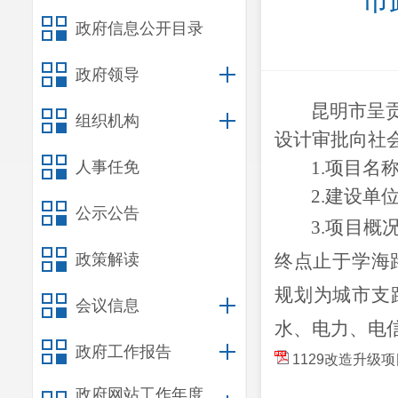
市
政府信息公开目录
政府领导
昆明市呈贡
组织机构
设计审批
向社
1.
项目名
人事任免
2.
建设单
公示公告
3.
项目概
政策解读
终点止于学海路，
规划为城市支
会议信息
水、电力、电
政府工作报告
1129改造升级
政府网站工作年度