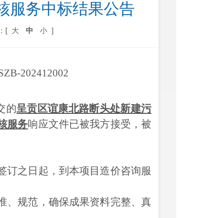
核服务中标结果公告
：[
大
中
小
]
ZB-202412002
交的
呈贡区谊康北路断头处新建污
核服务
响应
文件已被我方接受，被
签订之日起，到本项目造价咨询服
准、规范，确保成果资料完整、真