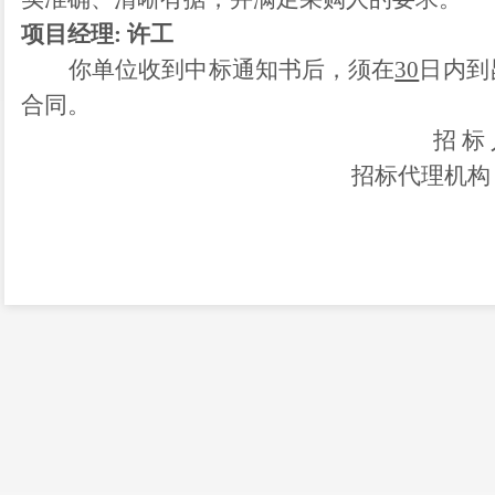
项目经理
: 许工
你单位收到中标
通知书后
，须在
30
日内到
合同。
招
标
招标代理机构