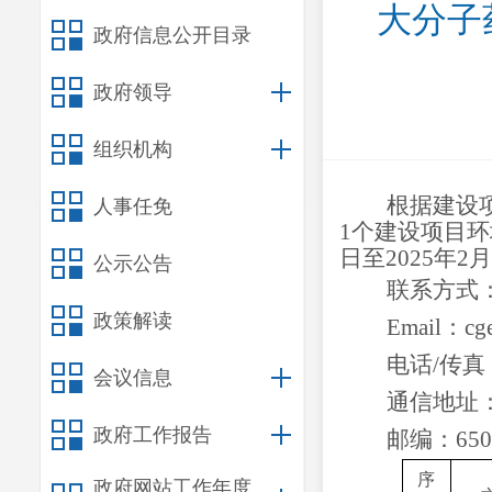
大分子
政府信息公开目录
政府领导
组织机构
根据建设
人事任免
1
个建设项目环
日至
202
5
年
2
月
公示公告
联系方式
政策解读
Email：
cg
电话
/传真：
会议信息
通信地址
政府工作报告
邮编：
650
序
政府网站工作年度