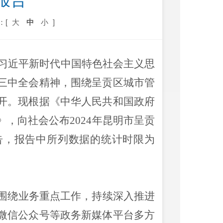
报告
：[
大
中
小
]
习近平新时代中国特色社会主义思
三中全会精神
，
围绕呈贡区
城市管
开
。
现
根据《中华人民共和国政府
》，向社会公布
2024
年昆明市呈贡
告，
报告中所列数据的统计时限为
围绕业务重点工作，持续深入推进
微信公众号等政务新媒体
平台
多方