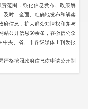
职责范围，强化信息发布、政策解
、及时、全面、准确地发布和解读
政府信息，扩大群众知情权和参与
网站公开信息
60
余
条，
在
微信公众
在中央、省、市各级媒体上刊发报
局
严格按照政府信息依申请公开制
求，依法、依规、及时、准确回复
件
10
件，严格按照
规范程序
进行答
请公开
案件因当事人对答复结果不
；未出现
行政诉讼的情况，在政府