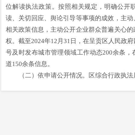
位解读执法
政策。按照
相关
规定，明确公开
读、关切回应、舆论引导等事项的成效，主动
相关政策信息
，
主动公开企业群众普遍关心的
权。截至
202
4
年
12
月
31
日，在呈贡区人民政府
号
及时发布
城市管理领域工作动态
200
余
条
，
道
150
余
条信息
。
（
二
）依申请公开情况。
区
综合行政执法
度规范开展答复工作，按照
“快、优、实
”
的
要
信息申请。
202
4
年度共受理依申请信息公开案
复，
按时办结，办结率
100%
。其中，
2
件
依申
满，申请
行政复议
，行政复议结果维持原答复
信息依申请公开过程中未收取费用。