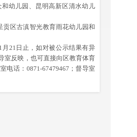
众和幼儿园
、
昆明高新区清水幼儿
呈贡区古滇智光教育雨花幼儿园
和
1
月
21
日止，
如对
被公示
结果
有异
导室
反映，也可直接向区教育
体育
公室电话：
0871-
67479467
；督导室