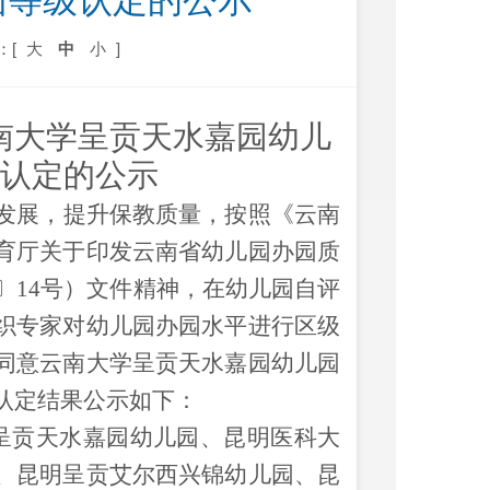
园等级认定的公示
：[
大
中
小
]
南大学呈贡天水嘉园幼儿
认定的
公示
发展，提升保教质量，按照《云南
育厅关于印发云南省幼儿园办园质
〕
14
号）文件精神，在幼儿园自评
织专家
对
幼儿园
办园水平进行区级
同意
云南大学呈贡天水嘉园幼儿园
认定结果公示如下：
呈贡天水嘉园幼儿园
、
昆明医科大
、
昆明呈贡艾尔西兴锦幼儿园
、
昆