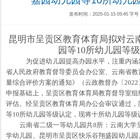
嘉园幼儿园等10所幼儿
发布时间：2025-01-15 09:45
字号
昆明市呈贡区教育体育局
拟
对云
园等
10
所幼儿园等级
为促进幼儿园提高办园水平，注重内涵
省人民政府教育督导委员会办公室、云南省教
量综合评价方案的通知》（云政教督办〔
2022
申报基础上，呈贡区
教育体育局教育督导室
组
评估
。
经呈贡区
教育体育局办公会审议通过
，
等
10
所幼儿园
等级认定，现将十
所幼儿园
等级
云南省二级一等幼儿园共
8
所
：
云南大学
学幼儿园
、
昆明市呈贡区快乐谷翔盛园幼儿园