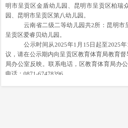
明市呈贡区金盾幼儿园
、
昆明市呈贡区柏瑞
园、昆明市呈贡区第八幼儿园
。
云南省二级二等幼儿园共
2
所
：
昆明市
呈贡区爱睿贝幼儿园。
公示时间从
202
5
年
1
月
1
5
日起至
202
5
年
议
，
请
在
公示期内向呈贡区
教育体育局教育督
局办公室反映。
联系电话，区教育体育局办
电话：
0871-
674
78396。
昆明市呈贡区教育
体育
局
20
25
年
1
月
13
日