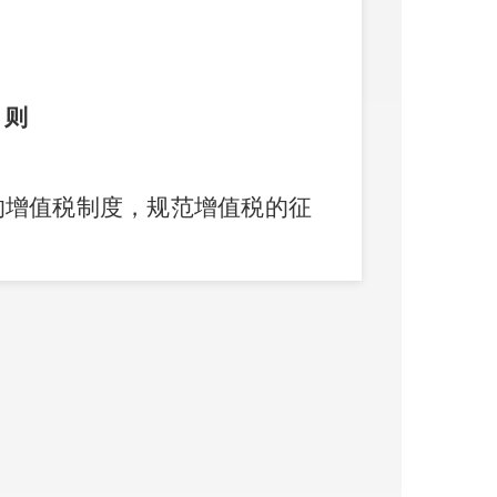
 则
增值税制度，规范增值税的征
法。
党和国家路线方针政策、决策
简称境内）销售货物、服务、
以及进口货物的单位和个人（包
依照本法规定缴纳增值税。