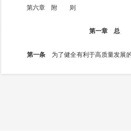
第六章 附 则
第一章 总
第一条
为了健全有利于高质量发展的
收和缴纳，保护纳税人的合法权益，制定本
第二条
增值税税收工作应当贯彻落实
部署，为国民经济和社会发展服务。
第三条
在中华人民共和国境内（以下
无形资产、不动产（以下称应税交易），
括个体工商户），为增值税的纳税人，应当