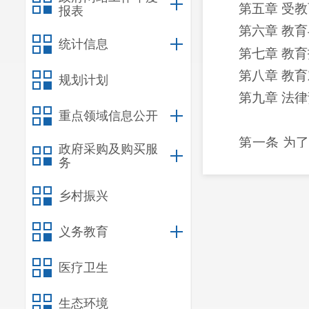
第五章
受教
报表
第六章
教育
统计信息
第七章
教育
第八章
教育
规划计划
第九章
法律
重点领域信息公开
第一条
为
政府采购及购买服
务
建设，根据宪法
第二条
在中
乡村振兴
第三条国家
指导，遵循宪法
义务教育
第四条
教育
医疗卫生
全社会应当
全社会应当
生态环境