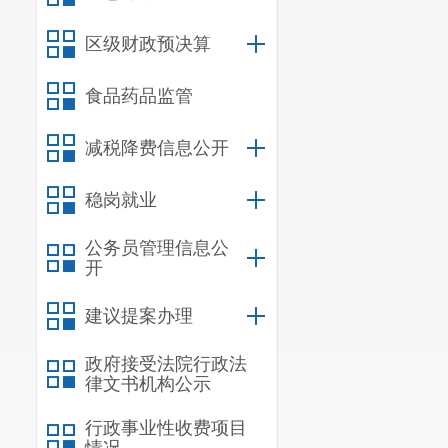
第五条教育
区级财政预决算
实践相结合，培
第六条
教
食品药品监管
教育者的社会责
国家在受教
减税降费信息公开
想、道德、纪律
稳岗就业
第七条
教
切优秀成果。
公务员管理信息公
第八条
教育
开
国家实行教
建议提案办理
的活动。
第九条 中
政府接受法院行政法
律文书机构公示
公民不分民
育机会。
行政事业性收费项目