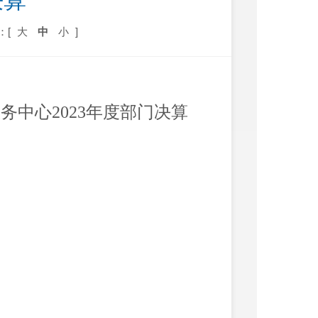
决算
：[
大
中
小
]
服务中心
2023
年度部门决算