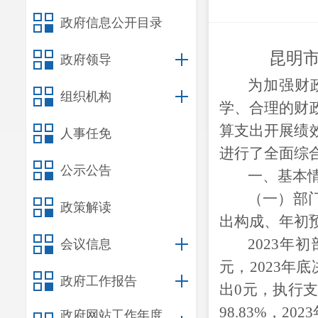
政府信息公开目录
昆明
政府领导
为加强财
组织机构
学、合理的财
算支出开展绩
人事任免
进行了全面综
公示公告
一、基本
（一）部
政策解读
出构成、年初
2023年
初
会议信息
元，
2023年
底
政府工作报告
出0元，
执行
98.83
%，
202
政府网站工作年度