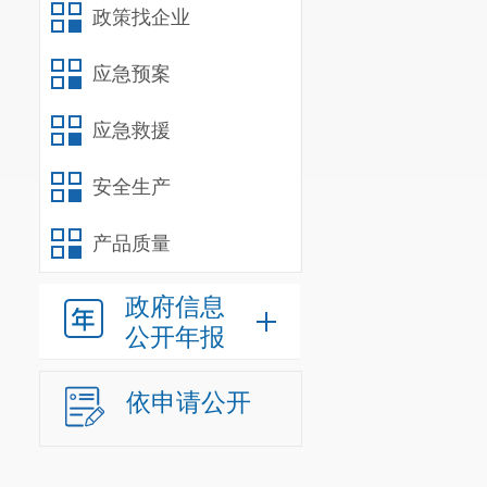
政策找企业
容。
1、核实
应急预案
2023年度和
2、
绩效评
应急救援
责人实施资金
安全生产
讨论与研究，
效目标各项指
产品质量
价，全年下来
三、主要
政府信息
公开年报
1
、经济
况。
依申请公开
从经济性
2、
效率性
对于
项目