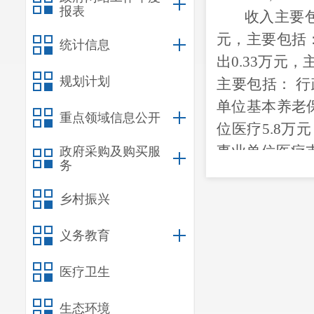
报表
收入主要
元，主要包括
统计信息
出
0.33万
元，
规划计划
主要包括： 
单位基本养老
重点领域信息公开
位医疗5.8万
事业单位医疗支
政府采购及购买服
务
万
元，购房补
（二）
部
乡村振兴
考核的个性指
义务教育
管理制度建设
期经济、社会
医疗卫生
1、
绩效考
区总工会
生态环境