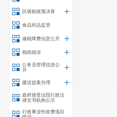
度及年度绩效
区级财政预决算
2、
预决算
区总工会在
食品药品监管
年度决算公开
减税降费信息公开
3、
存量资
2023年
稳岗就业
4、
资产管
2023年
年
公务员管理信息公
开
23.4万
元，
20
5、
三公经
建议提案办理
2023年
年
政府接受法院行政法
元，车辆1张
律文书机构公示
车运行维护费
1
行政事业性收费项目
6、
内部管