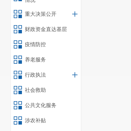
情况
内控管理
重大决策公开
（三）
部
资金管理、项
财政资金直达基层
2023年
初
年项目经费预
疫情防控
元，在资金使
养老服务
二、绩效
（一）绩
行政执法
本次自评
社会救助
后预算安排提
提升预算管理
公共文化服务
益，促进当地
金，让资金产
涉农补贴
（二）
绩