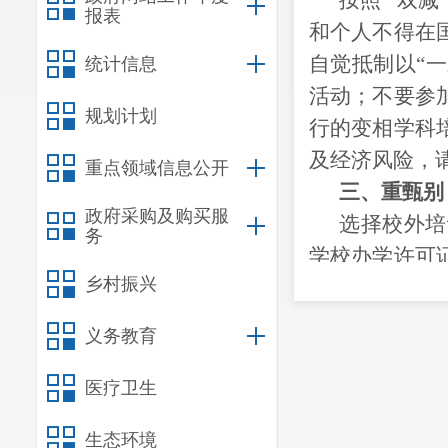
按照
“双减
报表
和个人不得在
自觉抵制以“一
统计信息
活动；不要参
规划计划
行的变相学科
及经济风险，
重点领域信息公开
三、重甄别
政府采购及购买服
选择校外培
务
学校办学许可
乡村振兴
南省科技类非
业执照》或《
义务教育
动的人员应具
展的培训项目
医疗卫生
教育培训监管
生态环境