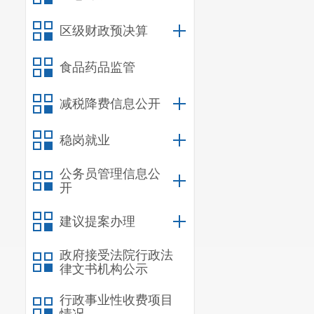
四、保障资
为防范
“退
区级财政预决算
端”APP进
资金监管，从
食品药品监管
并保存正规发
减税降费信息公开
《中小学生校
纷时依法维权
稳岗就业
超期缴纳费用，
公务员管理信息公
各位家长朋
开
轻松、快乐、
建议提案办理
关监管部门反
政府接受法院行政法
律文书机构公示
行政事业性收费项目