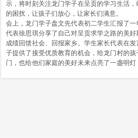
示，将时刻关注龙门学子在呈贡的学习生活，
的困扰，让孩子们放心，让家长们满意。
会上，龙门学子盘文先代表初二学生汇报了一
代表徐思琪分享了自己对呈贡求学之路的美好
成绩回馈社会、回报家乡。学生家长代表在发
子提供了接受优质教育的机会，给龙门村的孩
门，也给他们家庭的美好未来点亮了一盏明灯
后，呈贡区为15名学子现场发放补助金，赠送
8月31日，15名龙门学子和家长，在10名呈
南大学、云南民族大学和云南省博物馆，开启
此次文化交流活动是呈贡区积极落实昆明市“
措之一，自2023年正式启动“鱼跃龙门·筑梦
开展至第二期。今年的教育帮扶行动共录取1
验学校呈贡校区就读，比去年增加4个名额。