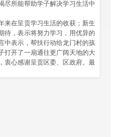
竭尽所能帮助学子解决学习生活中
年来在呈贡学习生活的收获；新生
期待，表示将努力学习，用优异的
言中表示，帮扶行动给龙门村的孩
子打开了一扇通往更广阔天地的大
，衷心感谢呈贡区委、区政府。最
书籍，并合影留念。
贡本地学生的陪同下，一起参观了云
了龙门学子新学期学习交流之路。
以城带边、帮带共建”工作要求的举
呈功”教育帮扶计划以来，今年已经
0名龙门村小升初学生到昆明长水实
未来三年，区政府将给予10名受助