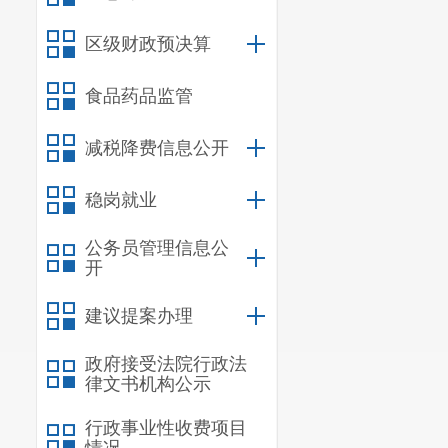
（一）
本
（二）
所
区级财政预决算
别的意见。
食品药品监管
（三）
任
减税降费信息公开
新录用公
第六条
新
稳岗就业
第七条
对
公务员管理信息公
开
部门按照管理
任的领导人员
建议提案办理
超职数进行新
政府接受法院行政法
律文书机构公示
（二）不
（三）把
行政事业性收费项目