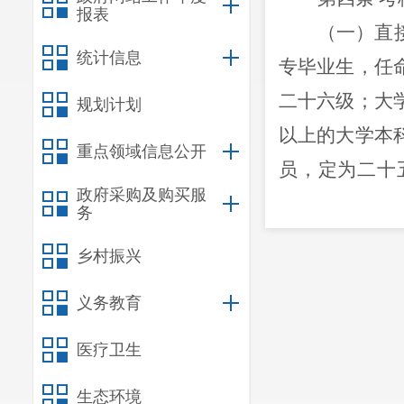
报表
（一）直
统计信息
专毕业生，任
二十六级；大
规划计划
以上的大学本
重点领域信息公开
员，定为二十
政府采购及购买服
级；获得博士
务
（二）其
乡村振兴
别，比照本机
义务教育
其资历和工龄
新录用公
医疗卫生
第五条
新
生态环境