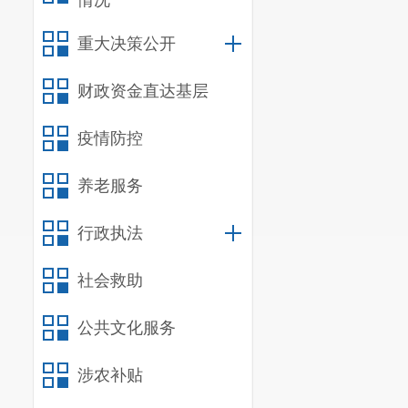
情况
（四）违
重大决策公开
第八条
本
在国家有
财政资金直达基层
理。
疫情防控
第九条
参
的任职定级工
养老服务
第十条
本
行政执法
第十一条
社会救助
公务员任职定
公共文化服务
涉农补贴