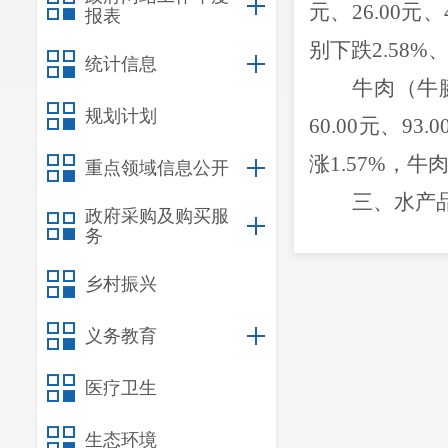
元、
26.00
元、
报表
别
下跌
2.58%
统计信息
牛肉（牛
规划计划
60.00
元
、
93.0
涨
1.57%
，牛
重点领域信息公开
三、水产
政府采购及购买服
务
监测显示
元
，
与上期相
乡村振兴
上期相比持平
义务教育
四、水果
医疗卫生
监测显示
与上期相比
香
生态环境