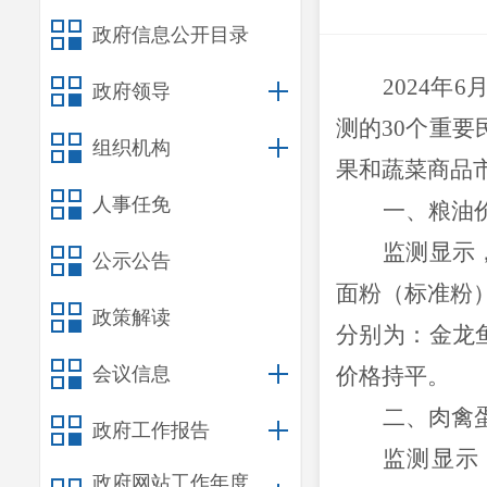
政府信息公开目录
202
4
年
6
政府领导
测的
3
0
个
重要
组织机构
果和蔬菜商品
人事任免
一、粮油
监测显示
公示公告
面粉
（标准粉
政策解读
分别为：
金龙
会议信息
价格持平。
二、肉禽
政府工作报告
监测显示
政府网站工作年度