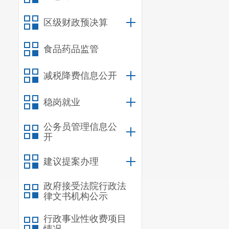
与上期相比持
区级财政预决算
五、蔬菜
监测显示
食品药品监管
比下跌
8.67%
减税降费信息公开
子、西红柿
稳岗就业
13.64%
、
20.0
平。
公务员管理信息公
开
建议提案办理
政府接受法院行政法
律文书机构公示
行政事业性收费项目