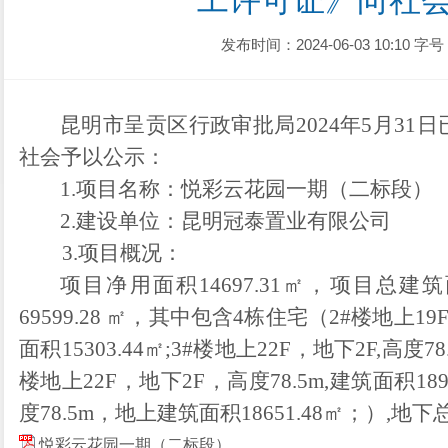
工许可证》向社
发布时间：2024-06-03 10:10
字号
昆明市呈贡区行政审批局202
4
年
5
月
31
日
社会予以公示：
1.
项目名称：
悦彩云花园一期（二标段）
2.
建设单位：
昆明冠泰置业有限公司
3.项目概况：
项目净用面积14697.31㎡，项目总建筑
69599.28 ㎡，其中包含4栋住宅（2#楼地上1
面积15303.44㎡;3#楼地上22F，地下2F,高度78
楼地上22F，地下2F，高度78.5m,建筑面积1893
度78.5m，地上建筑面积18651.48㎡；）,地下
悦彩云花园一期（二标段）