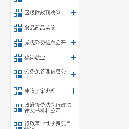
区级财政预决算
余洋强调
食品药品监管
线”意识、“
减税降费信息公开
辖区消防安全
动工作有机融
稳岗就业
落实“党政同
公务员管理信息公
开
协同、条块联
续稳中向好。
建议提案办理
政府接受法院行政法
律文书机构公示
行政事业性收费项目