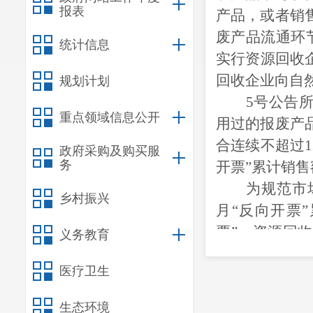
报表
产品，或者销
废产品流通环
统计信息
实行资源回收
回收企业向自
规划计划
5号公告
重点领域信息公开
用过的报废产
合连续不超过1
政府采购及购买服
务
开票”累计销
为规范市
乡村振兴
月“反向开票
票”。资源回
义务教育
主体登记，按
医疗卫生
举例说明
情形一：
生态环境