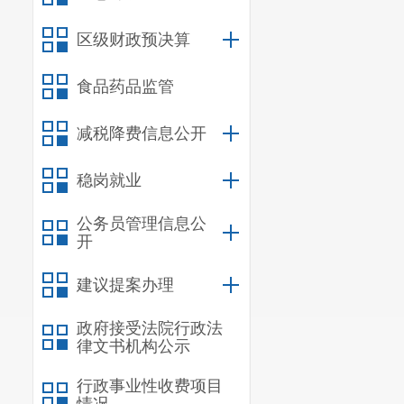
自然人甲收购
别为200万元
区级财政预决算
销售报废产品
食品药品监管
500万元，符
自然人甲再次
减税降费信息公开
销售额超过5
票”。同时，
稳岗就业
情形二：
公务员管理信息公
于2024年8
开
已向其“反向开
建议提案办理
税销售额为50
未向自然人甲“
政府接受法院行政法
然人甲向C公
律文书机构公示
其他销售报废产
行政事业性收费项目
不超过12个