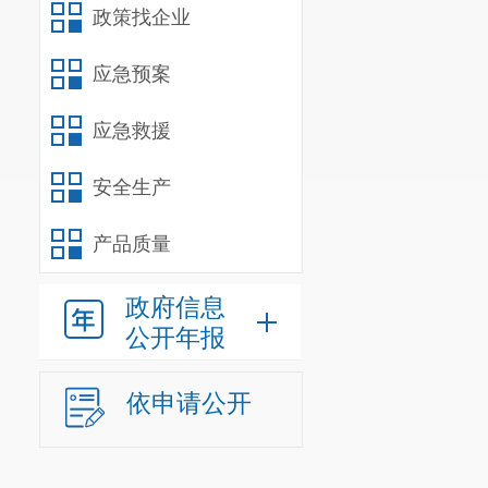
三、符合
政策找企业
答：资源
应急预案
企业“反向开
品类别、销售
应急救援
证或报废机动
登记证明。
安全生产
四、
“报
产品质量
答：为推
类编码表》，
政府信息
铁、废有色金
公开年报
旧纺织品、废
开票”时，以
依申请公开
码中选择正确
在“其他报废
税务总局