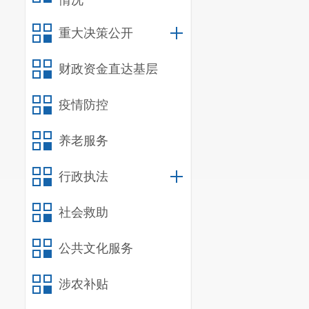
情况
（280+20
重大决策公开
票”。
二、实行
财政资金直达基层
答：实行
从事资源回收
疫情防控
（一）从
养老服务
要求，取得危
（二）从
行政执法
车回收管理办
（三）除
社会救助
管部门出台的
公共文化服务
成再生资源回
另外，实
涉农补贴
资源回收业务