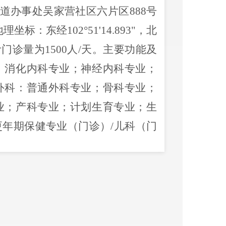
道办事处吴家营社区六片区
888号
：东经102°51'14.893"，北
预计门诊量为1500人/天。主要功能及
；消化内科专业；神经内科专业；
外科：普通外科专业；骨科专业；
业；产科专业；计划生育专业；生
更年期保健专业（门诊）/儿科（门
（门诊）/儿童保健科（门诊）：
业（门诊）/眼科/耳鼻咽喉科：耳
诊）：牙体牙髓病专业（门诊）；
）；儿童口腔专业（门诊）；口腔
）；口腔正畸专业（门诊）；口腔