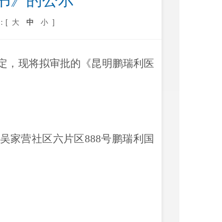
书》的公示
：[
大
中
小
]
定，现将拟审批的《昆明鹏瑞利医
吴家营社区六片区
888号鹏瑞利国