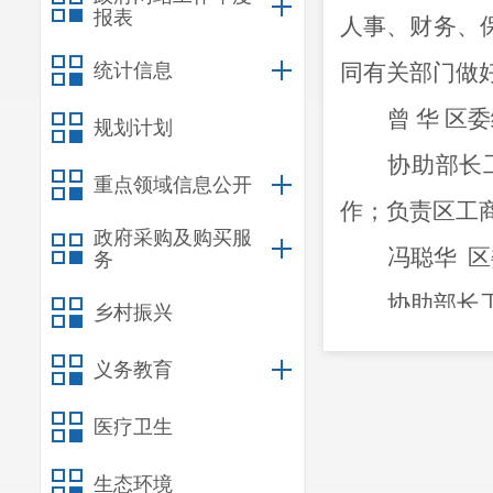
报表
人
事
、
财务、
统计信息
同有关部门做
曾
华
区委
规划计划
协助部长
重点领域信息公开
作
；负责区工
政府采购及购买服
冯聪华
区
务
协助部长
乡村振兴
昂凤美
区
义务教育
协助部长
医疗卫生
府侨务办公室
生态环境
相关工作。负