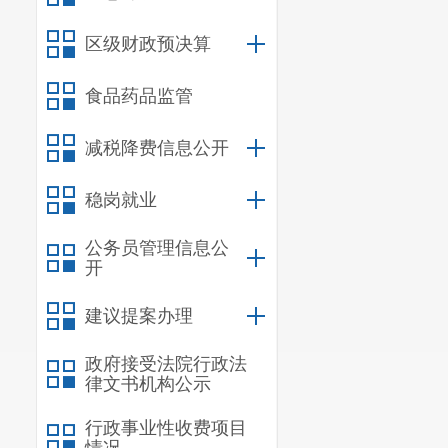
士、出国和归
区级财政预决算
章长生
区
食品药品监管
协助部长
减税降费信息公开
协助区民
族
宗
稳岗就业
设）
、
依法治
科
、昆明
市呈
公务员管理信息公
开
班子成员可
建议提案办理
导班子成员既
政府接受法院行政法
协作（
A
—
角
B
律文书机构公示
张
聪
——
行政事业性收费项目