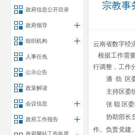
宗教事
政府信息公开目录
政府领导
组织机构
云南省数字经
根据工作需
人事任免
行调整，
工作
公示公告
潘
劲
区
政策解读
主持区委
会议信息
张
聪
区委
协助部长
政府工作报告
作。负责
党建
政府网站工作年度