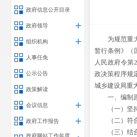
政府信息公开目录
政府领导
为规范重
组织机构
暂行条例》（
人事任免
人民政府令第
公示公告
政决策程序规
城乡建设
局重
政策解读
一、编制
会议信息
（一）
坚
（二）
符
政府工作报告
（三）结
政府网站工作年度