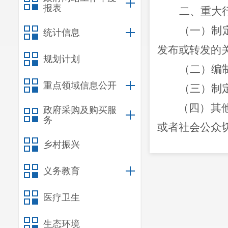
报表
二、重大
（一）
制
统计信息
发布或转发的
规划计划
（
二
）
编
重点领域信息公开
（
三
）制
（四）其
政府采购及购买服
务
或者社会公众
乡村振兴
（五）决
（六）
其
义务教育
大行政决策的
医疗卫生
三、有关
（一）列
生态环境