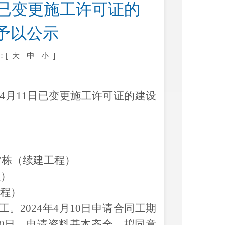
）已变更施工许可证的
予以公示
：[
大
中
小
]
4
月
11日
已
变更施工许可证的建设
27栋（续建工程）
程）
工程）
。2024年4月10日申请合同工期
6月30日。申请资料基本齐全，拟同意