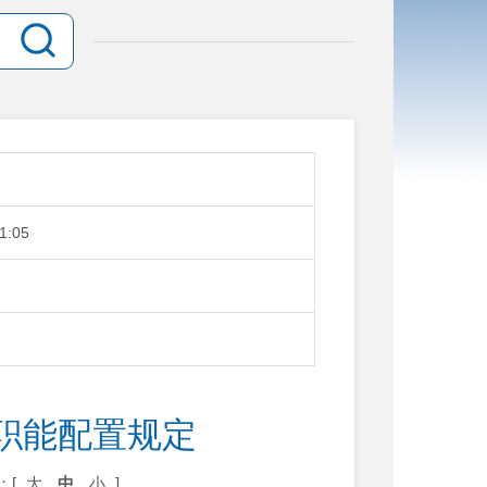
1:05
职能配置规定
：[
大
中
小
]