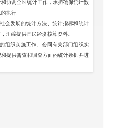
导和协调全区统计工作，承担确保统计数
规的执行。
社会发展的统计方法、统计指标和统计
查，汇编提供国民经济核算资料。
的组织实施工作。会同有关部门组织实
理和提供普查和调查方面的统计数据并进
刷普查资料。
、建筑业、批发和零售业、住宿和餐饮
理和提供有关调查的统计数据。
、劳动力等统计调查。综合整理和提供
计监督。向区委、区政府及有关部门提