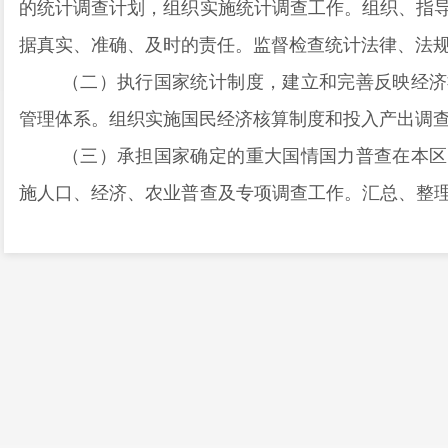
的统计调查计划，组织实施统计调查工作。组织、指
据真实、准确、及时的责任。监督检查统计法律、法
（二）执行国家统计制度，建立和完善反映经济
管理体系。组织实施国民经济核算制度和投入产出调
（三）承担国家确定的重大国情国力普查在本区
施人口、经济、农业普查及专项调查工作。汇总、整
行统计分析，发布普查公报，撰写研究报告，编纂印
（四）组织实施全区范围内农林牧渔业、工业
业、房地产业、服务业等统计调查。收集、汇总、整
（五）组织实施能源、投资、收入、科技、人口
全区性社会经济统计年鉴资料。
（六）对统计数据进行统计分析、统计预警和统