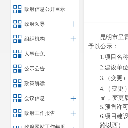
政府信息公开目录
政府领导
昆明市呈
组织机构
予以公示：
人事任免
1.
项目名
2.
建设单
公示公告
3.（变
政策解读
4.（变更
㎡，变更后
会议信息
5.
预售许
政府工作报告
6.项目
路以西）
政府网站工作年度