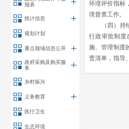
环境评价指标
报表
境督查工作。
统计信息
（
四
）持
规划计划
行政审批制度
施、管理制度
重点领域信息公开
责清单，指导
政府采购及购买服
务
理及审批流程
（
五
）牵
乡村振兴
作。负责政务
义务教育
务的电子政务
医疗卫生
区政务服务中
享。
生态环境