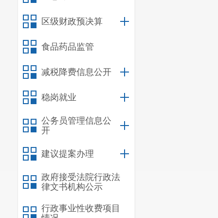
（
六
）负
区级财政预决算
批、谁负责，
相对集中行使
食品药品监管
会商解决对关
减税降费信息公开
的行政审批工
稳岗就业
（
七
）负
况的监督检查
公务员管理信息公
开
的现场监管。
建议提案办理
介超市的管理
（
八
）负
政府接受法院行政法
律文书机构公示
重点投资审批
行政事业性收费项目
展
“
一对一
”
全