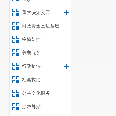
情况
（
九
）负
重大决策公开
服务中心（站
财政资金直达基层
（
十
）负
（十
一
）
疫情防控
养老服务
昆明市呈
（一）负责政
行政执法
作。负责窗口
社会救助
服务审批服务
（二）负责全
公共文化服务
的监督检查和
监管。受理对
涉农补贴