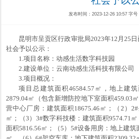
社会予以
发布时间：2023-12-26 10:57
字号
昆明市呈贡区行政审批局202
3
年
12
月
25
日
社会予以公示：
1.
项目名称：
动感生活数字科技园
2.
建设单位：
云南动感生活科技有限公司
3.
项目概况
：
项目总建筑面积46584.57㎡，地上建筑
2879.04㎡（包含新增防控地下室面积459.
营中心厂房：建筑面积18675.46㎡；（2）2
㎡；（3）3#数字科技楼：建筑面积9574.71
面积5816.56㎡；（5）5#设备用房：地上建筑面
㎡，（6）6#架空车库：地下建筑面积2309.32