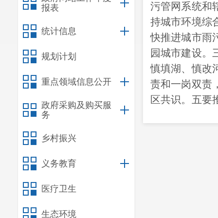
污管网系统和
报表
持城市环境综
统计信息
快推进城市雨
园城市建设。
规划计划
慎填湖、慎改
重点领域信息公开
责和一岗双责
区共识
。
五要
政府采购及购买服
校企地合作，
务
会议
原则同意
乡村振兴
会议强调，宝
为契机，把“
义务教育
好、管理好、
医疗卫生
会议要求，
符合保护范围
生态环境