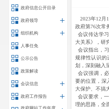
政府信息公开目录
2023
年
1
2
月
政府领导
政府第
7
6
次常
组织机构
会议传达学习
大关系》
，研
人事任免
会议指出，习
规律性认识的
公示公告
划，深刻融入
政策解读
会议强调，必
要的位置，深
会议信息
大保护、不搞
会议要求，
政府工作报告
理的思路，全
政府网站工作年度