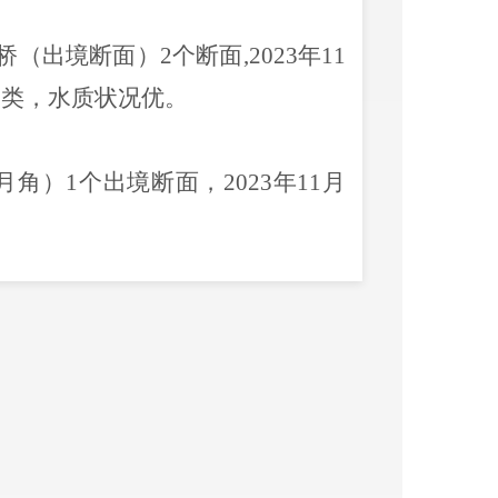
桥（出境断面）
2个断面,
2023年11
Ⅱ类
，
水质状况优。
小月角）1个出境断面，
2023年11月
生态环境监测站
2023年11月17日
统计表
滇河流水质统计表
料
梁王河
捞渔河