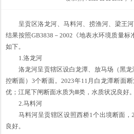
呈贡区洛龙河、马料河、捞渔河、梁王河
结果按照GB3838－2002《地表水环境质量
如下。
1.洛龙河
洛龙河呈贡辖区设白龙潭、放马场（黑龙
控断面）
3
个断面。
2023年11月
白龙潭断面断
优；江尾下闸断面水质为
Ⅲ类
，
水质状况良好
2.马料河
马料河呈贡辖区设照西桥
1个出境断面，
良好。