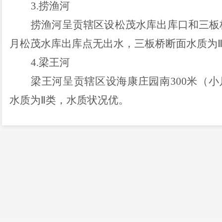
3.捞渔河
捞渔河呈贡辖区设松茂水库出库口和三板
月
松茂水库出库点无出水，三板桥断面水质为
4.梁王河
梁王河呈贡辖区设海康庄园南
300米（
水质为
Ⅱ类
，
水质状况优。
昆明市生态环境局呈贡分局
附件：
2023年11月呈贡区入滇河流水质
2023年11月呈贡区入
河流名
马
洛龙河
称
河