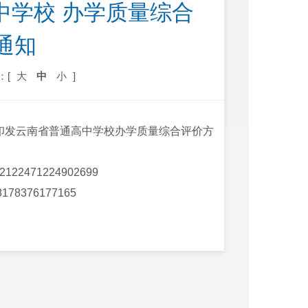
中学校 办学质量综合
通知
：[
大
中
小
]
印发云南省普通高中学校办学质量综合评价方
212247122490269
9
817837617716
5