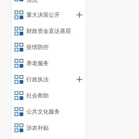
情况
重大决策公开
财政资金直达基层
疫情防控
区人民检
养老服务
园欺凌、预防
防未成年人违
行政执法
一个家庭的希
社会救助
系家庭幸福和
通，筑牢安全
公共文化服务
涉农补贴