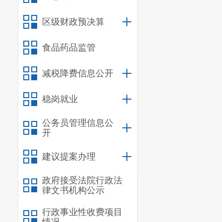
二、
国有资产
三、
政府采购
区级财政预决算
四、
部门绩效
食品药品监管
（一）
部门整
（二）
部门整
减税降费信息公开
（三）项目支
五、
其他重要
稳岗就业
第
五
部分
名词
公务员管理信息公
开
一、主要
建议提案办理
（一）主
政府接受法院行政法
律文书机构公示
呈贡区残
行政事业性收费项目
表残疾人共同