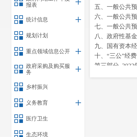
报表
五、一般公共
六、一般公共
统计信息
七、
一般公共
规划计划
八
、政府性基
九、国有资本
重点领域信息公开
十
、
“三公”经
第三部
分
2022
政府采购及购买服
务
一、收入决算
二、支出决算
乡村振兴
三、一般公共
义务教育
四、财政拨款
“
第四部分
其他
医疗卫生
一、
机关运行
生态环境