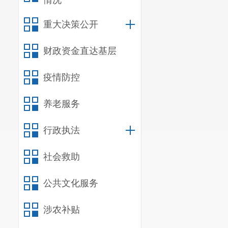
情况
政府赋予的职
重大决策公开
（二）
202
财政资金直达基层
1.
做好残疾
2.
做好残疾
疫情防控
3.
抓好残疾
养老服务
4.
开展扶残
5.
做好残疾
行政执法
建无障碍社会
社会救助
6.
做好残疾
公共文化服务
7.
围绕区委
二、部门
涉农补贴