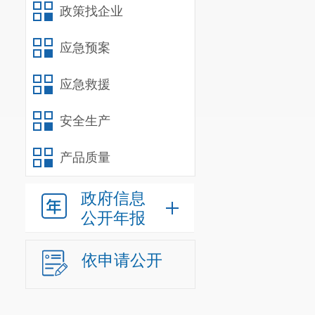
（一）
机
政策找企业
我部门共
应急预案
位。
应急救援
（二）
决
安全生产
纳入
昆明
政单位
0
个，参
产品质量
1.
昆明市呈
政府信息
（二）部
公开年报
昆明市呈
依申请公开
（含行政工勤
行政人员
14
人