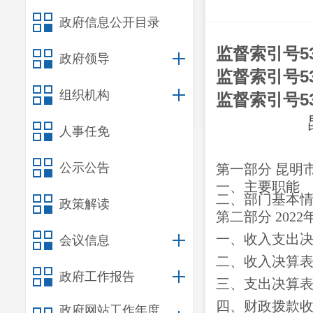
政府信息公开目录
监督索引号
5
政府领导
监督索引号
5
组织机构
监督索引号
5
人事任免
公示公告
第一部分
昆明
一、主要职能
二、部门基本
政策解读
第二部分
2022
一、收入支出
会议信息
二、收入决算
政府工作报告
三、支出决算
四、财政拨款
政府网站工作年度