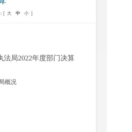
算
：[
大
中
小
]
执法
局
202
2
年度
部门
决算
局概况