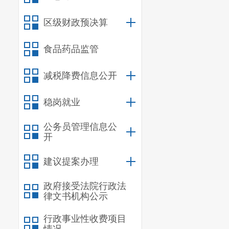
四、财政拨款
“
区级财政预决算
第四部分
其他
食品药品监管
一、机关运行
二、国有资产
减税降费信息公开
三、政府采购
稳岗就业
四、部门绩效
公务员管理信息公
（一）部门整
开
（二）部门整
建议提案办理
（三）项目支
政府接受法院行政法
五、其他重要
律文书机构公示
六、相关口径
行政事业性收费项目
第五部分
名词