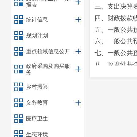
报表
三、支出决算
四、财政拨款
统计信息
五、一般公共
规划计划
六、一般公共
重点领域信息公开
七、一般公共
八、政府性基
政府采购及购买服
务
九、国有资本
乡村振兴
十、
“
三公
”
经
第三部分
2022
义务教育
一、收入决算
医疗卫生
二、支出决算
三、一般公共
生态环境