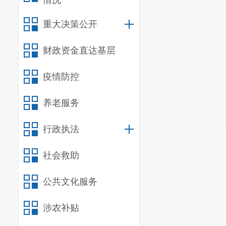
情况
重大决策公开
一、主要
财政资金直达基层
（一）主
1.
根据有
疫情防控
工作计划，并
养老服务
2.
组织辖
行政执法
和市容环境卫
3.
组织和
社会救助
旅游、卫生监
公共文化服务
开展的行政执
涉农补贴
4.
按照昆