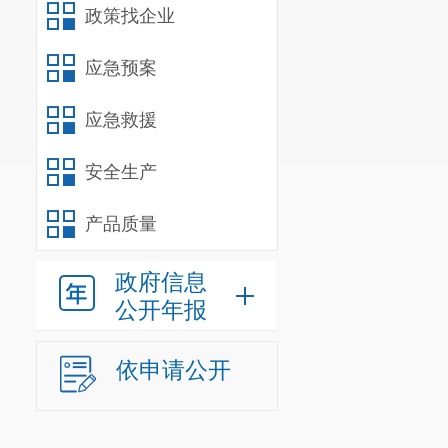
地区的市容环
政策找企业
关单位落实日
应急预案
5.
拟订并
6.
承办区
应急救援
（二）
202
安全生产
1.
认真组
产品质量
重大政治任务
化，讲授专题
政府信息
公开年报
2
次，万名党员
2.
坚持
“
四
依申请公开
相结合。
组织
组织站区党建