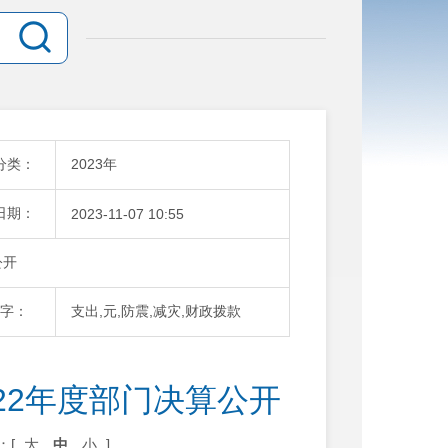
分类：
2023年
日期：
2023-11-07 10:55
公开
字：
支出,元,防震,减灾,财政拨款
22年度部门决算公开
：[
大
中
小
]