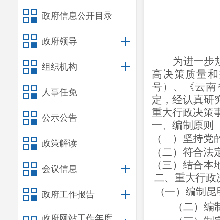
政府信息公开目录
政府领导
为
进一步
组织机构
高决策质量和
号）、《云南
人事任免
定，经认真研
重大行政决策
公示公告
一、编制原则
（一）坚持党
政策解读
（二）符合法
（三）结合本
会议信息
二、重大行政
（一）编制昆
政府工作报告
（二）编
政府网站工作年度