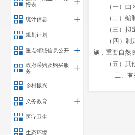
报表
（
一）由
（
二
）编
统计信息
（
三
）拟
规划计划
（
四
）
制
重点领域信息公开
施
，
重要自然
（
五
）其
政府采购及购买服
务
三、有
乡村振兴
（一）局
例》《云南省
义务教育
录标准（试行
医疗卫生
前，按规定履
程序。
生态环境