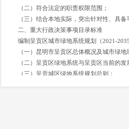
（二）符合法定的职责权限范围；
（三）结合本地实际，突出针对性、具备
二、重大行政决策事项目录标准
编制呈贡区城市绿地系统规划（
2021-203
（一）
昆明
市
呈
贡
区总体概况及城市绿地
（二）呈贡区绿地系统
与呈贡区当前的发
（三）
呈贡城区绿地系统规划
总则；
（四）绿地分类规划；
（五）绿道系统规划；
（六）生物多样性保护规划；
（七）种树规划；
（八）古树名木保护规划；