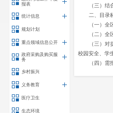
报表
（三）结
二、目录
统计信息
（一）全
规划计划
（二）全
重点领域信息公开
（
三
）对
校园安全、学
政府采购及购买服
务
（
四
）需
乡村振兴
三、有关
（一）认
义务教育
（二）实
医疗卫生
生态环境