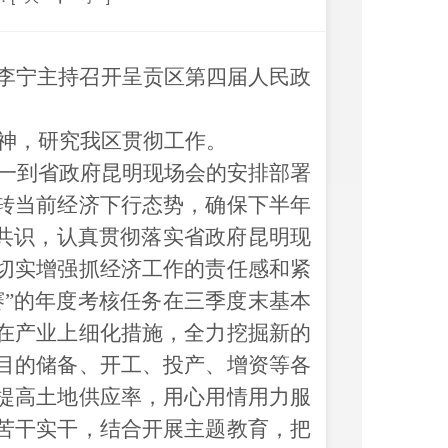
李宁
主持召开呈贡区第
四
届人民政
神，研究我区贯彻工作。
一到省政府昆明现场会的安排部署
转当前经济下行态势，确保下半年
共识
，
认真贯彻落实省政府昆明现
切实增强抓经济工作的责任感和紧
赛
”
的年度考核任务在三季度末基本
在产业上细化措施
，
全力挖掘新的
目的储备、开工、投产、增资等各
提高土地供应率，用心用情用力服
苦干实干
，
结合开展主题教育，把