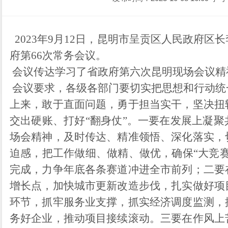
202
3
年
9
月
12
日，昆明市呈贡区人民政府
区长
府第
66
次常务会议。
会议传达学习了省政府第六次昆明现场会议精
会议要求，
各级各部门要切实把思想和行动统
上来，敢于直面问题，勇于担当实干，坚决扭
交出硬账、打好
“
翻身仗
”
。
一要在发展上凝聚
场会精神，及时传达、精准领悟、深化落实，
迫感，把工作做细、做精、做优，确保
“
大竞
完成，力争年底各条赛道冲进全市前列
；
二要
增长点，加快城市更新改造步伐，扎实做好项
环节，抓牢服务业支撑，抓实经济调度监测，
务好企业，推动项目接续滚动。三要在作风上