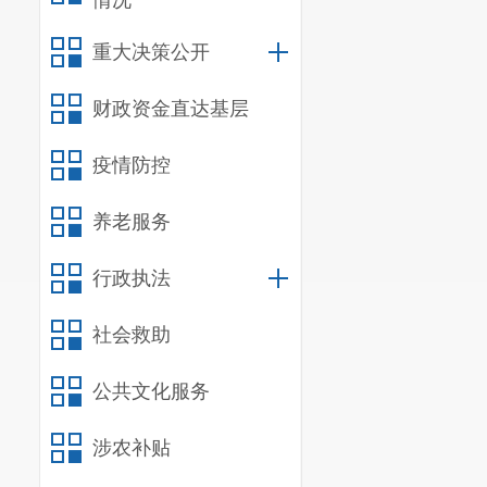
情况
确保项目资金
重大决策公开
出管理，提高
度，合理、合
财政资金直达基层
化。
（三）
部
疫情防控
202
2
年呈
养老服务
1065.15
万元，
万元，其中基
行政执法
元，年终结转
审批严格按照
社会救助
事后对项目资
公共文化服务
或支付会议费
严格按照区政
涉农补贴
主席会，由项