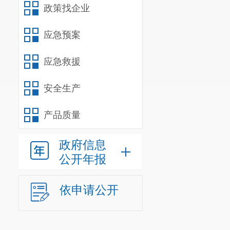
政策找企业
待主席会审议
二、绩效
应急预案
（一）绩
通过部门
应急救援
平，强化支出
安全生产
委室履行职责
（二）绩
产品质量
容。
1.前期
政府信息
公开年报
效评价工作小
整体收支情况
依申请公开
2.组织实
情况，着重核