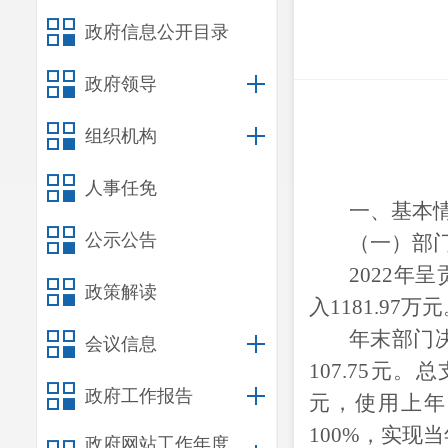
政府信息公开目录
政府领导
组织机构
人事任免
一、基本
公示公告
（一）部
202
2
年呈
政策解读
入
1181.97
万元
年末部门
会议信息
107.75
元。总
政府工作报告
元，使用上年
100%，实现
政府网站工作年度