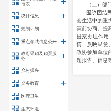
报表
（二）
部
围绕团结
统计信息
会生活中的重
策前协商。提
规划计划
提案办理作用
重点领域信息公开
情、反映民意
政协参加单位
政府采购及购买服
务
题报告、信息
1、预决算
乡村振兴
定的格式和口
义务教育
督。
2、存量
医疗卫生
上缴财政国库
规定的使用程
生态环境