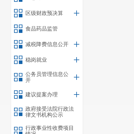
会效益最大化
区级财政预决算
3、资产
度，完善固定
食品药品监管
买固定资产。
到账实相符、
减税降费信息公开
4、“三
稳岗就业
费的使用金额
度
、上年三公
公务员管理信息公
开
5、内部
资产管理制度
建议提案办理
组履职制度等
政府接受法院行政法
等打下了坚实
律文书机构公示
6、项目
行政事业性收费项目
财政要求和《