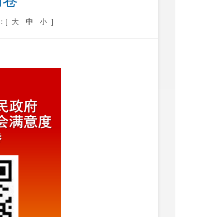
问卷
：[
大
中
小
]